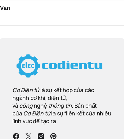
Van
Cơ Điện tử
là sự kết hợp của các
ngành cơ khí, điện tử,
và
công
nghệ
thông tin
. Bản chất
của
Cơ Điện tử
là sự “liên kết của nhiều
lĩnh vực để tạo ra.