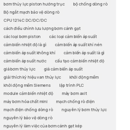
bơm thủy lực piston hướng trục
bộ chống dòng rò
Bộ ngắt mạch bảo vệ dòng rò
CPU 1214C DC/DC/DC
cách điều chỉnh lưu lượng bơm cánh gạt
các loại bơm piston
các loại cảm biến áp suất
cảm biến nhiệt độ là gì
cảm biến áp suất khí nén
cảm biến áp suất không khí
cảm biến áp suất là gì
cảm biến áp suất nước
cấu tạo cảm biến nhiệt độ
giá bơm thủy lực
giá cảm biến áp suất
giải thích ký hiệu van thủy lực
khởi động mềm
khởi động mềm Siemens
lập trình PLC
module cảm biến nhiệt độ
máy bơm axit
máy bơm hóa chất mini
mạch chống rò điện
mạch điện chống dòng rò
nguyên lý bơm thủy lực
nguyên lý bảo vệ dòng rò
nguyên lý làm việc của bơm cánh gạt kép