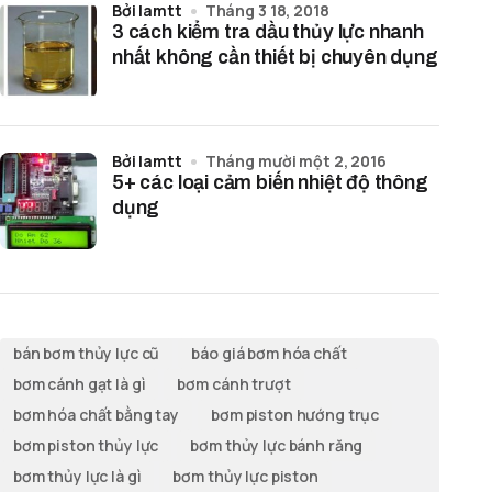
bởi lamtt
Tháng 3 18, 2018
3 cách kiểm tra dầu thủy lực nhanh
nhất không cần thiết bị chuyên dụng
bởi lamtt
Tháng mười một 2, 2016
5+ các loại cảm biến nhiệt độ thông
dụng
bán bơm thủy lực cũ
báo giá bơm hóa chất
bơm cánh gạt là gì
bơm cánh trượt
bơm hóa chất bằng tay
bơm piston hướng trục
bơm piston thủy lực
bơm thủy lực bánh răng
bơm thủy lực là gì
bơm thủy lực piston