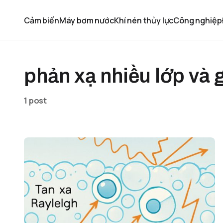
Cảm biến
Máy bơm nước
Khí nén thủy lực
Công nghiệp
phản xạ nhiều lớp và 
1 post