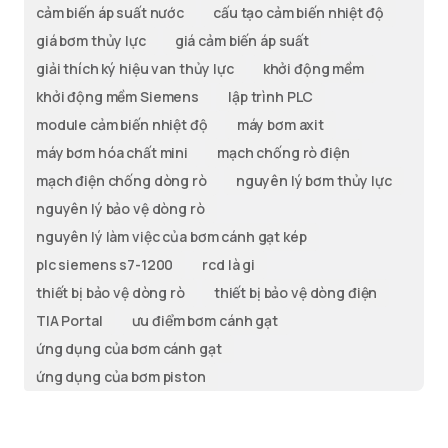
cảm biến áp suất nước
cấu tạo cảm biến nhiệt độ
giá bơm thủy lực
giá cảm biến áp suất
giải thích ký hiệu van thủy lực
khởi động mềm
khởi động mềm Siemens
lập trình PLC
module cảm biến nhiệt độ
máy bơm axit
máy bơm hóa chất mini
mạch chống rò điện
mạch điện chống dòng rò
nguyên lý bơm thủy lực
nguyên lý bảo vệ dòng rò
nguyên lý làm việc của bơm cánh gạt kép
plc siemens s7-1200
rcd là gi
thiết bị bảo vệ dòng rò
thiết bị bảo vệ dòng điện
TIA Portal
ưu điểm bơm cánh gạt
ứng dụng của bơm cánh gạt
ứng dụng của bơm piston