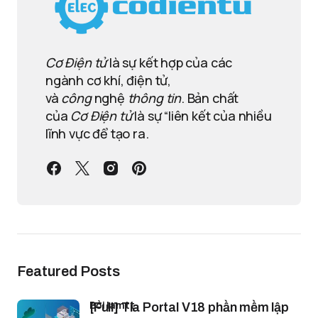
Cơ Điện tử
là sự kết hợp của các
ngành cơ khí, điện tử,
và
công
nghệ
thông tin
. Bản chất
của
Cơ Điện tử
là sự “liên kết của nhiều
lĩnh vực để tạo ra.
Featured Posts
bởi lamtt
[Full] Tia Portal V18 phần mềm lập