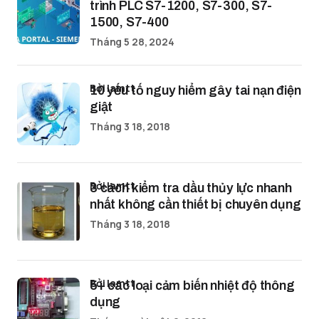
trình PLC S7-1200, S7-300, S7-
1500, S7-400
Tháng 5 28, 2024
bởi lamtt
10 yếu tố nguy hiểm gây tai nạn điện
giật
Tháng 3 18, 2018
bởi lamtt
3 cách kiểm tra dầu thủy lực nhanh
nhất không cần thiết bị chuyên dụng
Tháng 3 18, 2018
bởi lamtt
5+ các loại cảm biến nhiệt độ thông
dụng