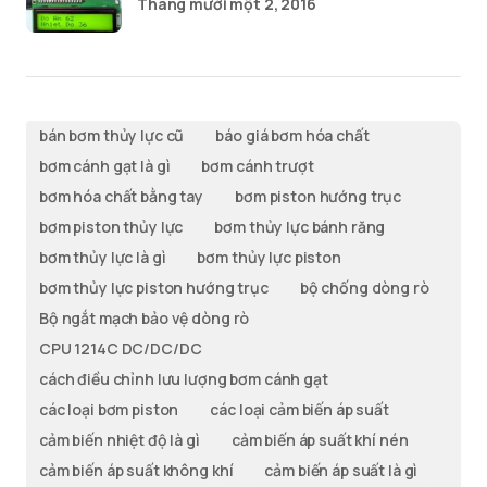
Tháng mười một 2, 2016
bán bơm thủy lực cũ
báo giá bơm hóa chất
bơm cánh gạt là gì
bơm cánh trượt
bơm hóa chất bằng tay
bơm piston hướng trục
bơm piston thủy lực
bơm thủy lực bánh răng
bơm thủy lực là gì
bơm thủy lực piston
bơm thủy lực piston hướng trục
bộ chống dòng rò
Bộ ngắt mạch bảo vệ dòng rò
CPU 1214C DC/DC/DC
cách điều chỉnh lưu lượng bơm cánh gạt
các loại bơm piston
các loại cảm biến áp suất
cảm biến nhiệt độ là gì
cảm biến áp suất khí nén
cảm biến áp suất không khí
cảm biến áp suất là gì