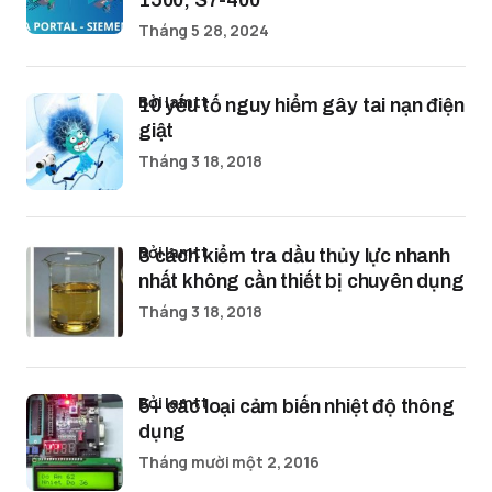
1500, S7-400
Tháng 5 28, 2024
bởi lamtt
10 yếu tố nguy hiểm gây tai nạn điện
giật
Tháng 3 18, 2018
bởi lamtt
3 cách kiểm tra dầu thủy lực nhanh
nhất không cần thiết bị chuyên dụng
Tháng 3 18, 2018
bởi lamtt
5+ các loại cảm biến nhiệt độ thông
dụng
Tháng mười một 2, 2016