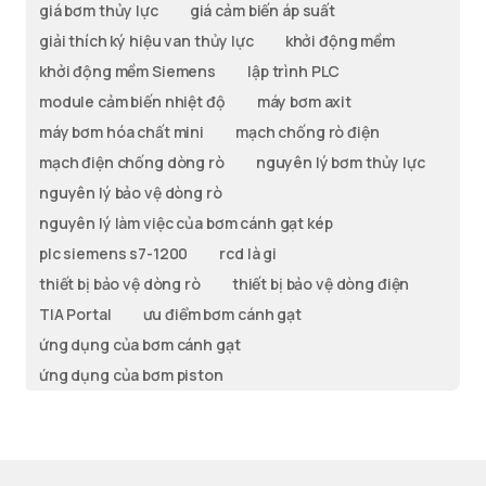
giá bơm thủy lực
giá cảm biến áp suất
giải thích ký hiệu van thủy lực
khởi động mềm
khởi động mềm Siemens
lập trình PLC
module cảm biến nhiệt độ
máy bơm axit
máy bơm hóa chất mini
mạch chống rò điện
mạch điện chống dòng rò
nguyên lý bơm thủy lực
nguyên lý bảo vệ dòng rò
nguyên lý làm việc của bơm cánh gạt kép
plc siemens s7-1200
rcd là gi
thiết bị bảo vệ dòng rò
thiết bị bảo vệ dòng điện
TIA Portal
ưu điểm bơm cánh gạt
ứng dụng của bơm cánh gạt
ứng dụng của bơm piston