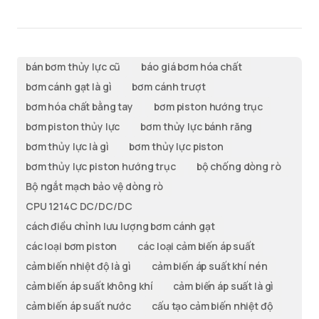
bán bơm thủy lực cũ
báo giá bơm hóa chất
bơm cánh gạt là gì
bơm cánh trượt
bơm hóa chất bằng tay
bơm piston hướng trục
bơm piston thủy lực
bơm thủy lực bánh răng
bơm thủy lực là gì
bơm thủy lực piston
bơm thủy lực piston hướng trục
bộ chống dòng rò
Bộ ngắt mạch bảo vệ dòng rò
CPU 1214C DC/DC/DC
cách điều chỉnh lưu lượng bơm cánh gạt
các loại bơm piston
các loại cảm biến áp suất
cảm biến nhiệt độ là gì
cảm biến áp suất khí nén
cảm biến áp suất không khí
cảm biến áp suất là gì
cảm biến áp suất nước
cấu tạo cảm biến nhiệt độ