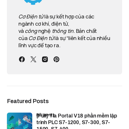
Cơ Điện tử
là sự kết hợp của các
ngành cơ khí, điện tử,
và
công
nghệ
thông tin
. Bản chất
của
Cơ Điện tử
là sự “liên kết của nhiều
lĩnh vực để tạo ra.
Featured Posts
bởi lamtt
[Full] Tia Portal V18 phần mềm lập
trình PLC S7-1200, S7-300, S7-