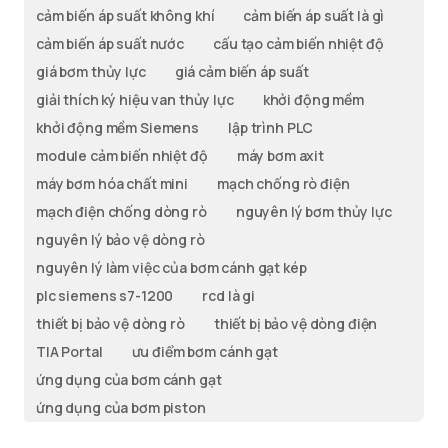
cảm biến áp suất không khí
cảm biến áp suất là gì
cảm biến áp suất nước
cấu tạo cảm biến nhiệt độ
giá bơm thủy lực
giá cảm biến áp suất
giải thích ký hiệu van thủy lực
khởi động mềm
khởi động mềm Siemens
lập trình PLC
module cảm biến nhiệt độ
máy bơm axit
máy bơm hóa chất mini
mạch chống rò điện
mạch điện chống dòng rò
nguyên lý bơm thủy lực
nguyên lý bảo vệ dòng rò
nguyên lý làm việc của bơm cánh gạt kép
plc siemens s7-1200
rcd là gi
thiết bị bảo vệ dòng rò
thiết bị bảo vệ dòng điện
TIA Portal
ưu điểm bơm cánh gạt
ứng dụng của bơm cánh gạt
ứng dụng của bơm piston