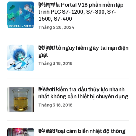
bởi lamtt
[Full] Tia Portal V18 phần mềm lập
trình PLC S7-1200, S7-300, S7-
1500, S7-400
Tháng 5 28, 2024
bởi lamtt
10 yếu tố nguy hiểm gây tai nạn điện
giật
Tháng 3 18, 2018
bởi lamtt
3 cách kiểm tra dầu thủy lực nhanh
nhất không cần thiết bị chuyên dụng
Tháng 3 18, 2018
bởi lamtt
5+ các loại cảm biến nhiệt độ thông