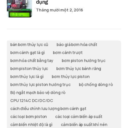
dụng
Tháng mười một 2, 2016
bán bơm thủy lực cũ
báo giá bơm hóa chất
bơm cánh gạt là gì
bơm cánh trượt
bơm hóa chất bằng tay
bơm piston hướng trục
bơm piston thủy lực
bơm thủy lực bánh răng
bơm thủy lực là gì
bơm thủy lực piston
bơm thủy lực piston hướng trục
bộ chống dòng rò
Bộ ngắt mạch bảo vệ dòng rò
CPU 1214C DC/DC/DC
cách điều chỉnh lưu lượng bơm cánh gạt
các loại bơm piston
các loại cảm biến áp suất
cảm biến nhiệt độ là gì
cảm biến áp suất khí nén