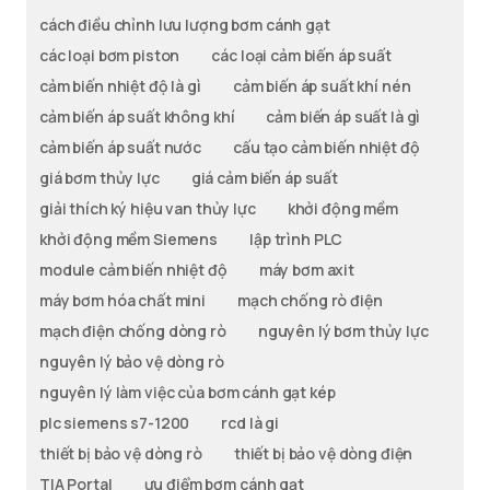
cách điều chỉnh lưu lượng bơm cánh gạt
các loại bơm piston
các loại cảm biến áp suất
cảm biến nhiệt độ là gì
cảm biến áp suất khí nén
cảm biến áp suất không khí
cảm biến áp suất là gì
cảm biến áp suất nước
cấu tạo cảm biến nhiệt độ
giá bơm thủy lực
giá cảm biến áp suất
giải thích ký hiệu van thủy lực
khởi động mềm
khởi động mềm Siemens
lập trình PLC
module cảm biến nhiệt độ
máy bơm axit
máy bơm hóa chất mini
mạch chống rò điện
mạch điện chống dòng rò
nguyên lý bơm thủy lực
nguyên lý bảo vệ dòng rò
nguyên lý làm việc của bơm cánh gạt kép
plc siemens s7-1200
rcd là gi
thiết bị bảo vệ dòng rò
thiết bị bảo vệ dòng điện
TIA Portal
ưu điểm bơm cánh gạt