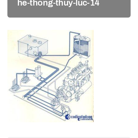
he-thong-thuy-luc-14