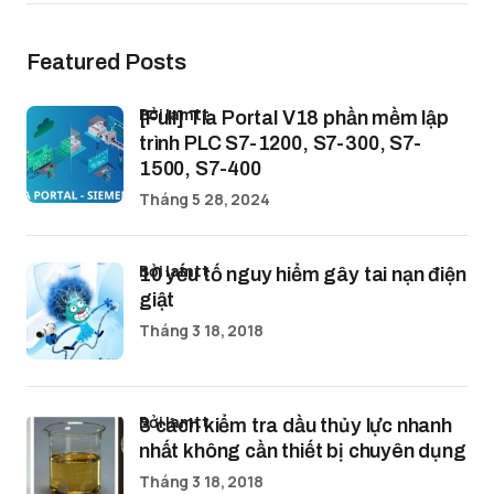
Featured Posts
bởi lamtt
[Full] Tia Portal V18 phần mềm lập
trình PLC S7-1200, S7-300, S7-
1500, S7-400
Tháng 5 28, 2024
bởi lamtt
10 yếu tố nguy hiểm gây tai nạn điện
giật
Tháng 3 18, 2018
bởi lamtt
3 cách kiểm tra dầu thủy lực nhanh
nhất không cần thiết bị chuyên dụng
Tháng 3 18, 2018