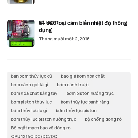
bởi lamtt
5+ các loại cảm biến nhiệt độ thông
dụng
Tháng mười một 2, 2016
bán bơm thủy lực cũ
báo giá bơm hóa chất
bơm cánh gạt là gì
bơm cánh trượt
bơm hóa chất bằng tay
bơm piston hướng trục
bơm piston thủy lực
bơm thủy lực bánh răng
bơm thủy lực là gì
bơm thủy lực piston
bơm thủy lực piston hướng trục
bộ chống dòng rò
Bộ ngắt mạch bảo vệ dòng rò
CPU 1214C DC/DC/DC