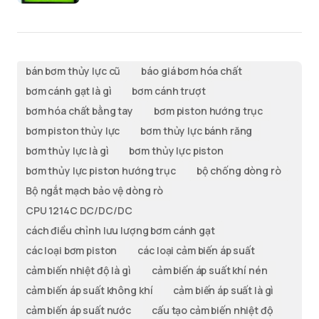
bán bơm thủy lực cũ
báo giá bơm hóa chất
bơm cánh gạt là gì
bơm cánh trượt
bơm hóa chất bằng tay
bơm piston hướng trục
bơm piston thủy lực
bơm thủy lực bánh răng
bơm thủy lực là gì
bơm thủy lực piston
bơm thủy lực piston hướng trục
bộ chống dòng rò
Bộ ngắt mạch bảo vệ dòng rò
CPU 1214C DC/DC/DC
cách điều chỉnh lưu lượng bơm cánh gạt
các loại bơm piston
các loại cảm biến áp suất
cảm biến nhiệt độ là gì
cảm biến áp suất khí nén
cảm biến áp suất không khí
cảm biến áp suất là gì
cảm biến áp suất nước
cấu tạo cảm biến nhiệt độ