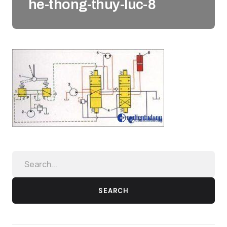
he-thong-thuy-luc-8
SEARCH