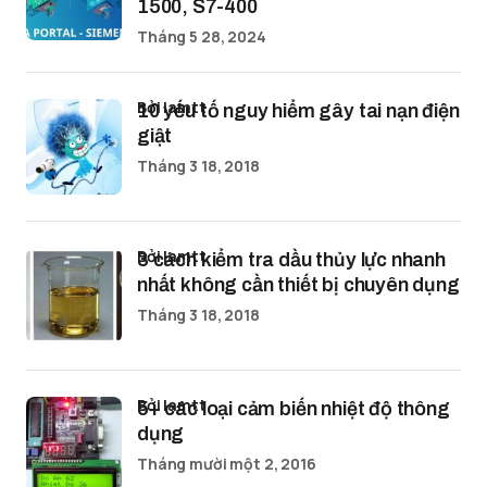
1500, S7-400
Tháng 5 28, 2024
bởi lamtt
10 yếu tố nguy hiểm gây tai nạn điện
giật
Tháng 3 18, 2018
bởi lamtt
3 cách kiểm tra dầu thủy lực nhanh
nhất không cần thiết bị chuyên dụng
Tháng 3 18, 2018
bởi lamtt
5+ các loại cảm biến nhiệt độ thông
dụng
Tháng mười một 2, 2016