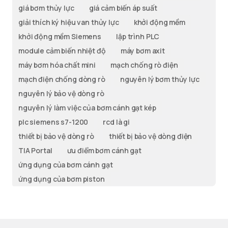
giá bơm thủy lực
giá cảm biến áp suất
giải thích ký hiệu van thủy lực
khởi động mềm
khởi động mềm Siemens
lập trình PLC
module cảm biến nhiệt độ
máy bơm axit
máy bơm hóa chất mini
mạch chống rò điện
mạch điện chống dòng rò
nguyên lý bơm thủy lực
nguyên lý bảo vệ dòng rò
nguyên lý làm việc của bơm cánh gạt kép
plc siemens s7-1200
rcd là gi
thiết bị bảo vệ dòng rò
thiết bị bảo vệ dòng điện
TIA Portal
ưu điểm bơm cánh gạt
ứng dụng của bơm cánh gạt
ứng dụng của bơm piston