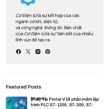
Cơ Điện tử
là sự kết hợp của các
ngành cơ khí, điện tử,
và
công
nghệ
thông tin
. Bản chất
của
Cơ Điện tử
là sự “liên kết của nhiều
lĩnh vực để tạo ra.
Featured Posts
bởi lamtt
[Full] Tia Portal V18 phần mềm lập
trình PLC S7-1200, S7-300, S7-