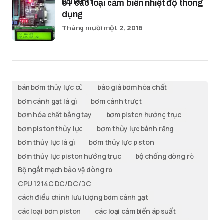
bởi lamtt
5+ các loại cảm biến nhiệt độ thông
dụng
Tháng mười một 2, 2016
bán bơm thủy lực cũ
báo giá bơm hóa chất
bơm cánh gạt là gì
bơm cánh trượt
bơm hóa chất bằng tay
bơm piston hướng trục
bơm piston thủy lực
bơm thủy lực bánh răng
bơm thủy lực là gì
bơm thủy lực piston
bơm thủy lực piston hướng trục
bộ chống dòng rò
Bộ ngắt mạch bảo vệ dòng rò
CPU 1214C DC/DC/DC
cách điều chỉnh lưu lượng bơm cánh gạt
các loại bơm piston
các loại cảm biến áp suất