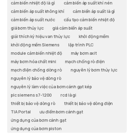
cảm biến nhiệt độ là gì
cảm biến áp suất khí nén
cảm biến áp suất không khí
cảm biến áp suất là gì
cảm biến áp suất nước
cấu tạo cảm biến nhiệt độ
giá bơm thủy lực
giá cảm biến áp suất
giải thích ký hiệu van thủy lực
khởi động mềm
khởi động mềm Siemens
lập trình PLC
module cảm biến nhiệt độ
máy bơm axit
máy bơm hóa chất mini
mạch chống rò điện
mạch điện chống dòng rò
nguyên lý bơm thủy lực
nguyên lý bảo vệ dòng rò
nguyên lý làm việc của bơm cánh gạt kép
plc siemens s7-1200
rcd là gi
thiết bị bảo vệ dòng rò
thiết bị bảo vệ dòng điện
TIA Portal
ưu điểm bơm cánh gạt
ứng dụng của bơm cánh gạt
ứng dụng của bơm piston