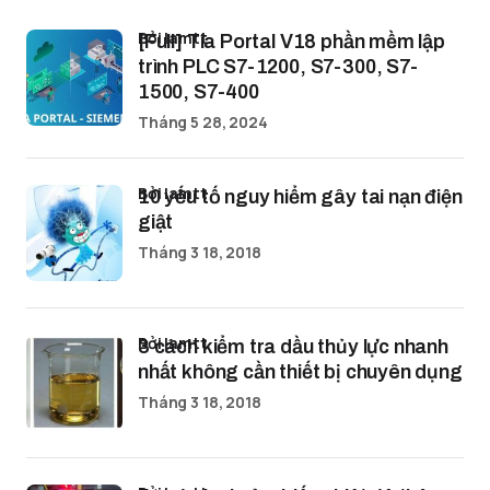
bởi lamtt
[Full] Tia Portal V18 phần mềm lập
trình PLC S7-1200, S7-300, S7-
1500, S7-400
Tháng 5 28, 2024
bởi lamtt
10 yếu tố nguy hiểm gây tai nạn điện
giật
Tháng 3 18, 2018
bởi lamtt
3 cách kiểm tra dầu thủy lực nhanh
nhất không cần thiết bị chuyên dụng
Tháng 3 18, 2018