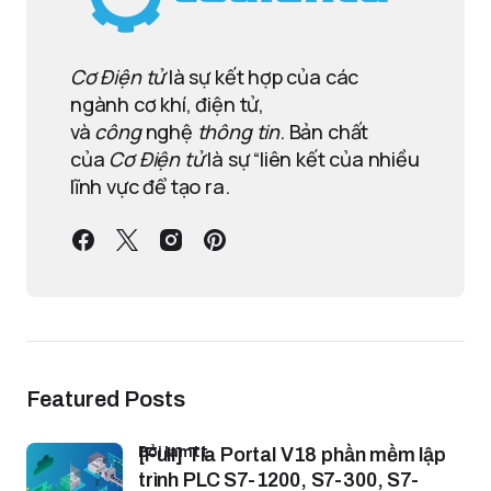
Cơ Điện tử
là sự kết hợp của các
ngành cơ khí, điện tử,
và
công
nghệ
thông tin
. Bản chất
của
Cơ Điện tử
là sự “liên kết của nhiều
lĩnh vực để tạo ra.
Featured Posts
bởi lamtt
[Full] Tia Portal V18 phần mềm lập
trình PLC S7-1200, S7-300, S7-