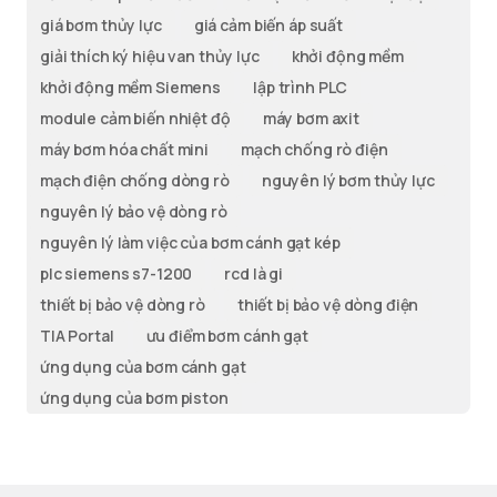
giá bơm thủy lực
giá cảm biến áp suất
giải thích ký hiệu van thủy lực
khởi động mềm
khởi động mềm Siemens
lập trình PLC
module cảm biến nhiệt độ
máy bơm axit
máy bơm hóa chất mini
mạch chống rò điện
mạch điện chống dòng rò
nguyên lý bơm thủy lực
nguyên lý bảo vệ dòng rò
nguyên lý làm việc của bơm cánh gạt kép
plc siemens s7-1200
rcd là gi
thiết bị bảo vệ dòng rò
thiết bị bảo vệ dòng điện
TIA Portal
ưu điểm bơm cánh gạt
ứng dụng của bơm cánh gạt
ứng dụng của bơm piston