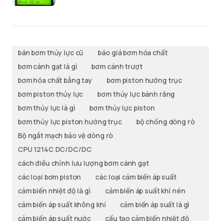
bán bơm thủy lực cũ
báo giá bơm hóa chất
bơm cánh gạt là gì
bơm cánh trượt
bơm hóa chất bằng tay
bơm piston hướng trục
bơm piston thủy lực
bơm thủy lực bánh răng
bơm thủy lực là gì
bơm thủy lực piston
bơm thủy lực piston hướng trục
bộ chống dòng rò
Bộ ngắt mạch bảo vệ dòng rò
CPU 1214C DC/DC/DC
cách điều chỉnh lưu lượng bơm cánh gạt
các loại bơm piston
các loại cảm biến áp suất
cảm biến nhiệt độ là gì
cảm biến áp suất khí nén
cảm biến áp suất không khí
cảm biến áp suất là gì
cảm biến áp suất nước
cấu tạo cảm biến nhiệt độ