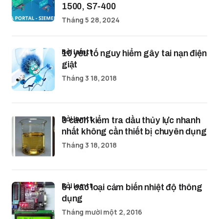
1500, S7-400
Tháng 5 28, 2024
bởi lamtt
10 yếu tố nguy hiểm gây tai nạn điện
giật
Tháng 3 18, 2018
bởi lamtt
3 cách kiểm tra dầu thủy lực nhanh
nhất không cần thiết bị chuyên dụng
Tháng 3 18, 2018
bởi lamtt
5+ các loại cảm biến nhiệt độ thông
dụng
Tháng mười một 2, 2016