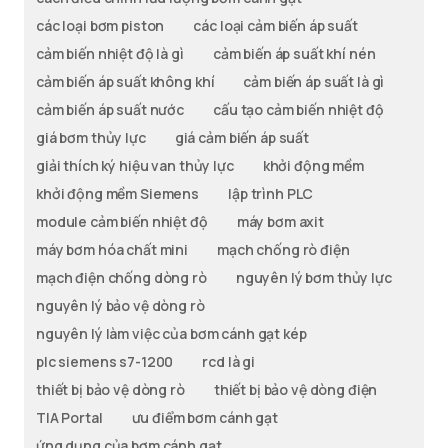
các loại bơm piston
các loại cảm biến áp suất
cảm biến nhiệt độ là gì
cảm biến áp suất khí nén
cảm biến áp suất không khí
cảm biến áp suất là gì
cảm biến áp suất nước
cấu tạo cảm biến nhiệt độ
giá bơm thủy lực
giá cảm biến áp suất
giải thích ký hiệu van thủy lực
khởi động mềm
khởi động mềm Siemens
lập trình PLC
module cảm biến nhiệt độ
máy bơm axit
máy bơm hóa chất mini
mạch chống rò điện
mạch điện chống dòng rò
nguyên lý bơm thủy lực
nguyên lý bảo vệ dòng rò
nguyên lý làm việc của bơm cánh gạt kép
plc siemens s7-1200
rcd là gi
thiết bị bảo vệ dòng rò
thiết bị bảo vệ dòng điện
TIA Portal
ưu điểm bơm cánh gạt
ứng dụng của bơm cánh gạt