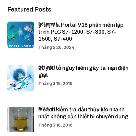
Featured Posts
bởi lamtt
[Full] Tia Portal V18 phần mềm lập
trình PLC S7-1200, S7-300, S7-
1500, S7-400
Tháng 5 28, 2024
bởi lamtt
10 yếu tố nguy hiểm gây tai nạn điện
giật
Tháng 3 18, 2018
bởi lamtt
3 cách kiểm tra dầu thủy lực nhanh
nhất không cần thiết bị chuyên dụng
Tháng 3 18, 2018