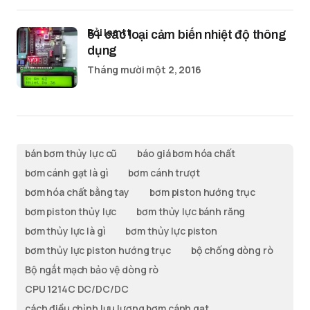
bởi lamtt
5+ các loại cảm biến nhiệt độ thông
dụng
Tháng mười một 2, 2016
bán bơm thủy lực cũ
báo giá bơm hóa chất
bơm cánh gạt là gì
bơm cánh trượt
bơm hóa chất bằng tay
bơm piston hướng trục
bơm piston thủy lực
bơm thủy lực bánh răng
bơm thủy lực là gì
bơm thủy lực piston
bơm thủy lực piston hướng trục
bộ chống dòng rò
Bộ ngắt mạch bảo vệ dòng rò
CPU 1214C DC/DC/DC
cách điều chỉnh lưu lượng bơm cánh gạt