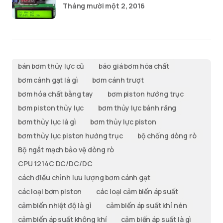
Tháng mười một 2, 2016
bán bơm thủy lực cũ
báo giá bơm hóa chất
bơm cánh gạt là gì
bơm cánh trượt
bơm hóa chất bằng tay
bơm piston hướng trục
bơm piston thủy lực
bơm thủy lực bánh răng
bơm thủy lực là gì
bơm thủy lực piston
bơm thủy lực piston hướng trục
bộ chống dòng rò
Bộ ngắt mạch bảo vệ dòng rò
CPU 1214C DC/DC/DC
cách điều chỉnh lưu lượng bơm cánh gạt
các loại bơm piston
các loại cảm biến áp suất
cảm biến nhiệt độ là gì
cảm biến áp suất khí nén
cảm biến áp suất không khí
cảm biến áp suất là gì