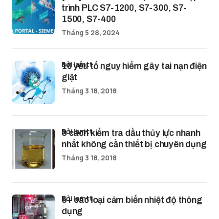
trình PLC S7-1200, S7-300, S7-
1500, S7-400
Tháng 5 28, 2024
bởi lamtt
10 yếu tố nguy hiểm gây tai nạn điện
giật
Tháng 3 18, 2018
bởi lamtt
3 cách kiểm tra dầu thủy lực nhanh
nhất không cần thiết bị chuyên dụng
Tháng 3 18, 2018
bởi lamtt
5+ các loại cảm biến nhiệt độ thông
dụng