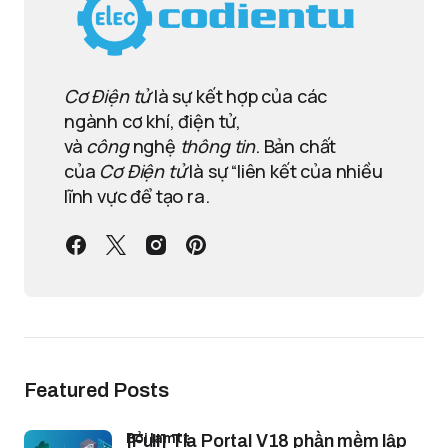
Cơ Điện tử
là sự kết hợp của các
ngành cơ khí, điện tử,
và
công
nghệ
thông tin
. Bản chất
của
Cơ Điện tử
là sự “liên kết của nhiều
lĩnh vực để tạo ra.
Featured Posts
bởi lamtt
[Full] Tia Portal V18 phần mềm lập