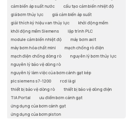
cảm biến áp suất nước
cấu tạo cảm biến nhiệt độ
giá bơm thủy lực
giá cảm biến áp suất
giải thích ký hiệu van thủy lực
khởi động mềm
khởi động mềm Siemens
lập trình PLC
module cảm biến nhiệt độ
máy bơm axit
máy bơm hóa chất mini
mạch chống rò điện
mạch điện chống dòng rò
nguyên lý bơm thủy lực
nguyên lý bảo vệ dòng rò
nguyên lý làm việc của bơm cánh gạt kép
plc siemens s7-1200
rcd là gi
thiết bị bảo vệ dòng rò
thiết bị bảo vệ dòng điện
TIA Portal
ưu điểm bơm cánh gạt
ứng dụng của bơm cánh gạt
ứng dụng của bơm piston