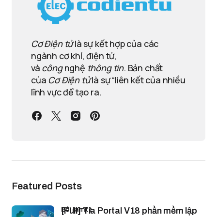
Cơ Điện tử
là sự kết hợp của các
ngành cơ khí, điện tử,
và
công
nghệ
thông tin
. Bản chất
của
Cơ Điện tử
là sự “liên kết của nhiều
lĩnh vực để tạo ra.
Featured Posts
bởi lamtt
[Full] Tia Portal V18 phần mềm lập