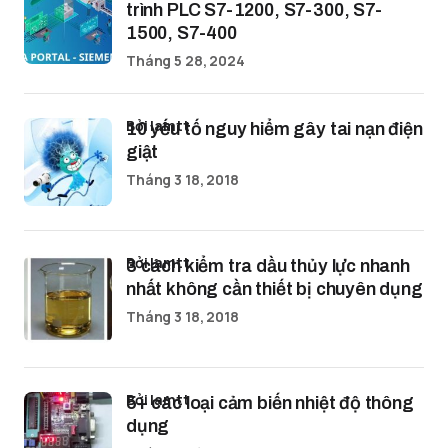
trình PLC S7-1200, S7-300, S7-
1500, S7-400
Tháng 5 28, 2024
bởi lamtt
10 yếu tố nguy hiểm gây tai nạn điện
giật
Tháng 3 18, 2018
bởi lamtt
3 cách kiểm tra dầu thủy lực nhanh
nhất không cần thiết bị chuyên dụng
Tháng 3 18, 2018
bởi lamtt
5+ các loại cảm biến nhiệt độ thông
dụng