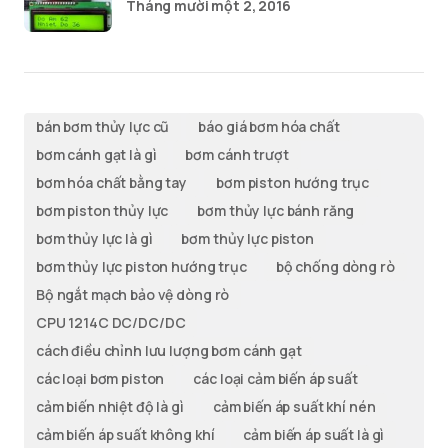
Tháng mười một 2, 2016
bán bơm thủy lực cũ
báo giá bơm hóa chất
bơm cánh gạt là gì
bơm cánh trượt
bơm hóa chất bằng tay
bơm piston hướng trục
bơm piston thủy lực
bơm thủy lực bánh răng
bơm thủy lực là gì
bơm thủy lực piston
bơm thủy lực piston hướng trục
bộ chống dòng rò
Bộ ngắt mạch bảo vệ dòng rò
CPU 1214C DC/DC/DC
cách điều chỉnh lưu lượng bơm cánh gạt
các loại bơm piston
các loại cảm biến áp suất
cảm biến nhiệt độ là gì
cảm biến áp suất khí nén
cảm biến áp suất không khí
cảm biến áp suất là gì