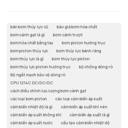
bán bơm thủy lực cũ
báo giá bơm hóa chất
bơm cánh gạt là gì
bơm cánh trượt
bơm hóa chất bằng tay
bơm piston hướng trục
bơm piston thủy lực
bơm thủy lực bánh răng
bơm thủy lực là gì
bơm thủy lực piston
bơm thủy lực piston hướng trục
bộ chống dòng rò
Bộ ngắt mạch bảo vệ dòng rò
CPU 1214C DC/DC/DC
cách điều chỉnh lưu lượng bơm cánh gạt
các loại bơm piston
các loại cảm biến áp suất
cảm biến nhiệt độ là gì
cảm biến áp suất khí nén
cảm biến áp suất không khí
cảm biến áp suất là gì
cảm biến áp suất nước
cấu tạo cảm biến nhiệt độ