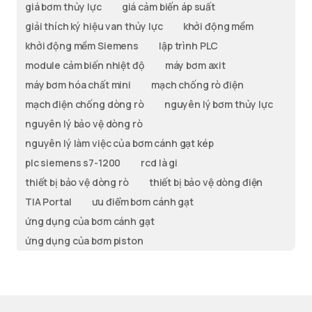
giá bơm thủy lực
giá cảm biến áp suất
giải thích ký hiệu van thủy lực
khởi động mềm
khởi động mềm Siemens
lập trình PLC
module cảm biến nhiệt độ
máy bơm axit
máy bơm hóa chất mini
mạch chống rò điện
mạch điện chống dòng rò
nguyên lý bơm thủy lực
nguyên lý bảo vệ dòng rò
nguyên lý làm việc của bơm cánh gạt kép
plc siemens s7-1200
rcd là gi
thiết bị bảo vệ dòng rò
thiết bị bảo vệ dòng điện
TIA Portal
ưu điểm bơm cánh gạt
ứng dụng của bơm cánh gạt
ứng dụng của bơm piston