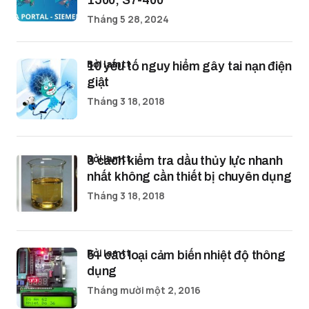
1500, S7-400
Tháng 5 28, 2024
bởi lamtt
10 yếu tố nguy hiểm gây tai nạn điện
giật
Tháng 3 18, 2018
bởi lamtt
3 cách kiểm tra dầu thủy lực nhanh
nhất không cần thiết bị chuyên dụng
Tháng 3 18, 2018
bởi lamtt
5+ các loại cảm biến nhiệt độ thông
dụng
Tháng mười một 2, 2016