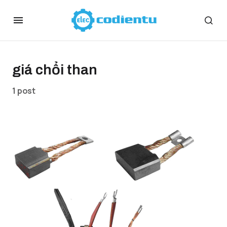
giá chổi than
1 post