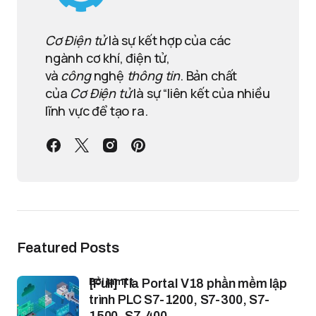
Cơ Điện tử
là sự kết hợp của các
ngành cơ khí, điện tử,
và
công
nghệ
thông tin
. Bản chất
của
Cơ Điện tử
là sự “liên kết của nhiều
lĩnh vực để tạo ra.
Featured Posts
bởi lamtt
[Full] Tia Portal V18 phần mềm lập
trình PLC S7-1200, S7-300, S7-