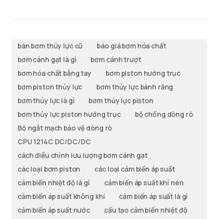
bán bơm thủy lực cũ
báo giá bơm hóa chất
bơm cánh gạt là gì
bơm cánh trượt
bơm hóa chất bằng tay
bơm piston hướng trục
bơm piston thủy lực
bơm thủy lực bánh răng
bơm thủy lực là gì
bơm thủy lực piston
bơm thủy lực piston hướng trục
bộ chống dòng rò
Bộ ngắt mạch bảo vệ dòng rò
CPU 1214C DC/DC/DC
cách điều chỉnh lưu lượng bơm cánh gạt
các loại bơm piston
các loại cảm biến áp suất
cảm biến nhiệt độ là gì
cảm biến áp suất khí nén
cảm biến áp suất không khí
cảm biến áp suất là gì
cảm biến áp suất nước
cấu tạo cảm biến nhiệt độ