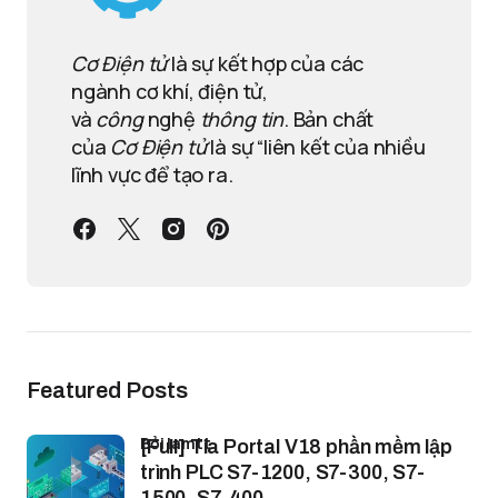
Cơ Điện tử
là sự kết hợp của các
ngành cơ khí, điện tử,
và
công
nghệ
thông tin
. Bản chất
của
Cơ Điện tử
là sự “liên kết của nhiều
lĩnh vực để tạo ra.
Featured Posts
bởi lamtt
[Full] Tia Portal V18 phần mềm lập
trình PLC S7-1200, S7-300, S7-