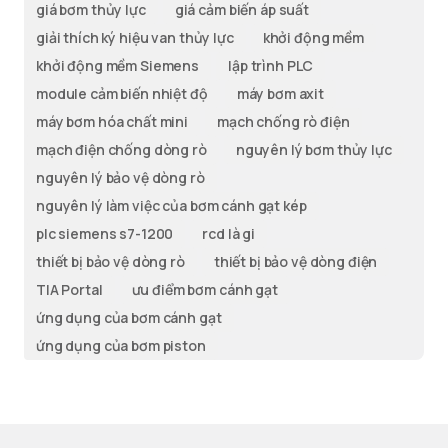
giá bơm thủy lực
giá cảm biến áp suất
giải thích ký hiệu van thủy lực
khởi động mềm
khởi động mềm Siemens
lập trình PLC
module cảm biến nhiệt độ
máy bơm axit
máy bơm hóa chất mini
mạch chống rò điện
mạch điện chống dòng rò
nguyên lý bơm thủy lực
nguyên lý bảo vệ dòng rò
nguyên lý làm việc của bơm cánh gạt kép
plc siemens s7-1200
rcd là gi
thiết bị bảo vệ dòng rò
thiết bị bảo vệ dòng điện
TIA Portal
ưu điểm bơm cánh gạt
ứng dụng của bơm cánh gạt
ứng dụng của bơm piston