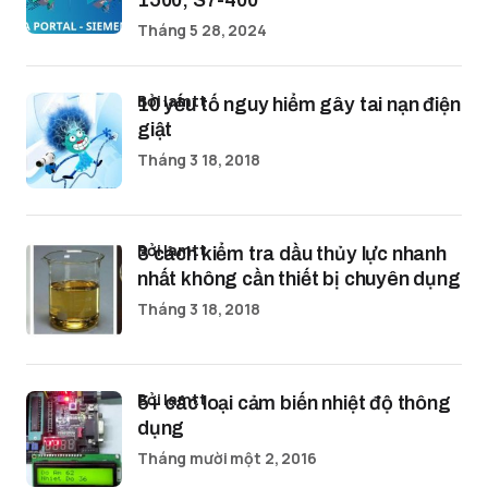
1500, S7-400
Tháng 5 28, 2024
bởi lamtt
10 yếu tố nguy hiểm gây tai nạn điện
giật
Tháng 3 18, 2018
bởi lamtt
3 cách kiểm tra dầu thủy lực nhanh
nhất không cần thiết bị chuyên dụng
Tháng 3 18, 2018
bởi lamtt
5+ các loại cảm biến nhiệt độ thông
dụng
Tháng mười một 2, 2016