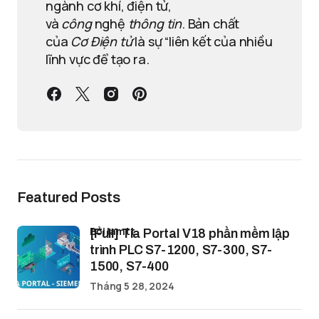
ngành cơ khí, điện tử,
và
công
nghệ
thông tin
. Bản chất
của
Cơ Điện tử
là sự “liên kết của nhiều
lĩnh vực để tạo ra.
Featured Posts
bởi lamtt
[Full] Tia Portal V18 phần mềm lập
trình PLC S7-1200, S7-300, S7-
1500, S7-400
Tháng 5 28, 2024