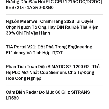
Hướng Dẫn Đấu Nối PLC CPU 1214C DC/DC/DC |
6ES7214-1AG40-0XB0
Nguồn Meanwell Chính Hãng 2026: Bí Quyết
Chọn Nguồn Tổ Ong Hay DIN Rail Để Tiết Kiệm
30% Chi Phí Vận Hành
TIA Portal V21: Đột Phá Trong Engineering
Efficiency Và Tích Hợp IT/OT
Phân Tích Toàn Diện SIMATIC S7-1200 G2: Thế
Hệ PLC Mới Nhất Của Siemens Cho Tự Động
Hóa Công Nghiệp
Cảm Biến Radar Đo Mức 80 GHz SITRANS
LR580